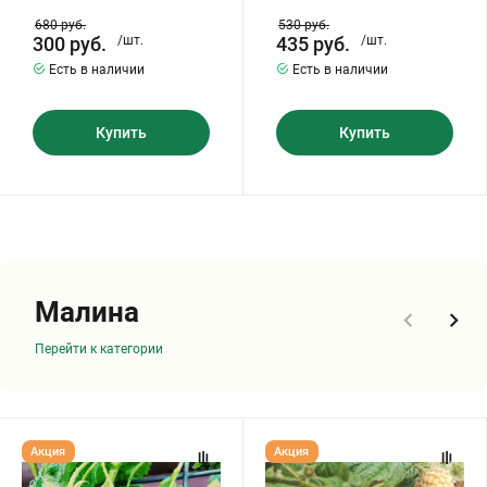
680
руб.
530
руб.
300
руб.
/шт.
435
руб.
/шт.
Есть в наличии
Есть в наличии
Купить
Купить
Малина
Перейти к категории
Малина
Малина
Акция
Акция
"КРАСА
"ЛЯЧКА"
РОССИИ"