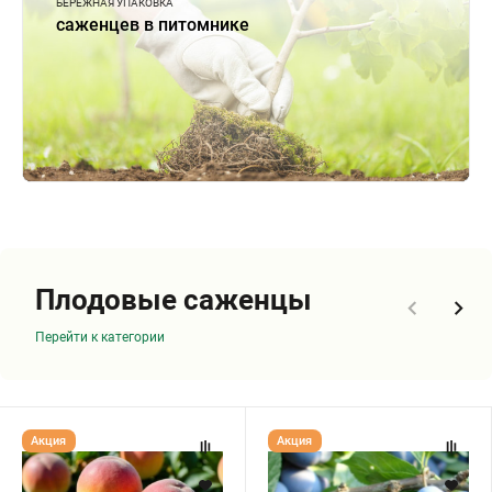
БЕРЕЖНАЯ УПАКОВКА
саженцев в питомнике
Плодовые саженцы
Перейти к категории
Персик
Слива
Акция
Акция
"КРЕМЛЕВСКИЙ"
"СТЕНЛЕЙ"
(срок
созревания