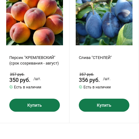
-
август)
Персик "КРЕМЛЕВСКИЙ"
Слива "СТЕНЛЕЙ"
(срок созревания - август)
357
руб.
357
руб.
350
руб.
/шт.
356
руб.
/шт.
Есть в наличии
Есть в наличии
Купить
Купить