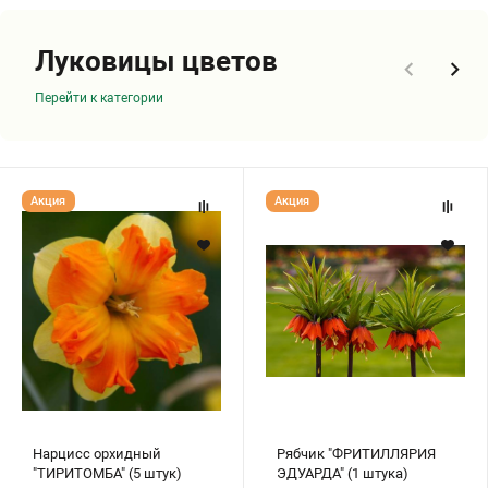
Луковицы цветов
Перейти к категории
Нарцисс
Рябчик
Акция
Акция
орхидный
"ФРИТИЛЛЯРИЯ
"ТИРИТОМБА"
ЭДУАРДА"
(5
(1
штук)
штука)
Нарцисс орхидный
Рябчик "ФРИТИЛЛЯРИЯ
"ТИРИТОМБА" (5 штук)
ЭДУАРДА" (1 штука)