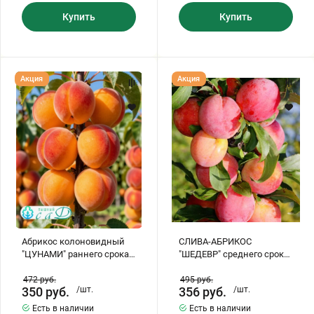
Купить
Купить
Хризантемы саженцы
Зелень и пряные травы
Абрикос
СЛИВА-
Акция
Акция
колоновидный
АБРИКОС
"ЦУНАМИ"
"ШЕДЕВР"
раннего
среднего
срока
срока
созревания
созревания
(самоплодный)
(самоплодный)
Абрикос колоновидный
СЛИВА-АБРИКОС
"ЦУНАМИ" раннего срока
"ШЕДЕВР" среднего срока
созревания
созревания
(самоплодный)
(самоплодный)
472
руб.
495
руб.
350
руб.
/шт.
356
руб.
/шт.
Есть в наличии
Есть в наличии