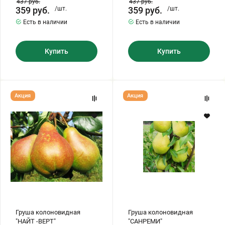
437
руб.
437
руб.
359
руб.
/шт.
359
руб.
/шт.
Есть в наличии
Есть в наличии
Купить
Купить
Груша
Груша
Акция
Акция
колоновидная
колоновидная
"НАЙТ
"САНРЕМИ"
-ВЕРТ"
Груша колоновидная
Груша колоновидная
"НАЙТ -ВЕРТ"
"САНРЕМИ"