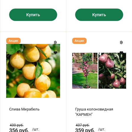
Купить
Купить
Слива
Груша
Акция
Акция
Мирабель
колоновидная
"КАРМЕН"
Слива Мирабель
Груша колоновидная
"КАРМЕН"
430
руб.
437
руб.
356
руб.
/шт.
359
руб.
/шт.