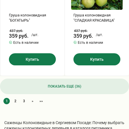
Груша колоновидная
Груша колоновидная
"БОГАТЫРЬ"
"СЛАДКАЯ КРАСАВИЦА"
437
руб.
437
руб.
359
руб.
/шт.
359
руб.
/шт.
Есть в наличии
Есть в наличии
Купить
Купить
ПОКАЗАТЬ ЕЩЕ (36)
1
2
3
»
»»
Саженцы Колоновидные в Сергиевом Посаде: Почему выбрать
саженцы колоновидных деревьев в каталоге питомника