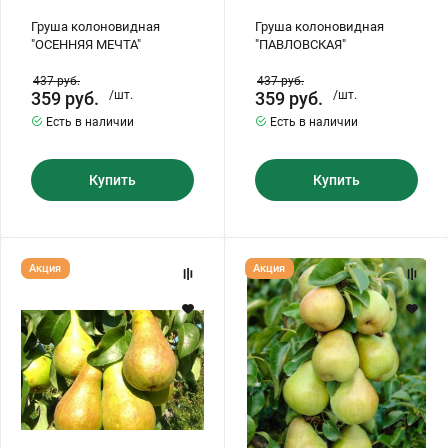
Груша колоновидная
Груша колоновидная
"ОСЕННЯЯ МЕЧТА"
"ПАВЛОВСКАЯ"
437
руб.
437
руб.
359
руб.
/шт.
359
руб.
/шт.
Есть в наличии
Есть в наличии
Купить
Купить
Груша
Груша
Акция
Акция
колоновидная
колоновидная
"БОГАТЫРЬ"
"СЛАДКАЯ
КРАСАВИЦА"