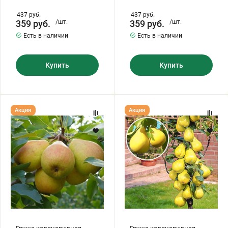
437
руб.
437
руб.
359
руб.
/шт.
359
руб.
/шт.
Есть в наличии
Есть в наличии
Купить
Купить
Груша
Груша
Акция
Акция
колоновидная
колоновидная
"СЕВЕРЯНКА"
"САПФИРА"