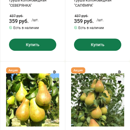
Груша колоновидная
Груша колоновидная
"СЕВЕРЯНКА"
"САПФИРА"
437
руб.
437
руб.
359
руб.
/шт.
359
руб.
/шт.
Есть в наличии
Есть в наличии
Купить
Купить
Груша
Груша
Акция
Акция
колоновидная
колоновидная
"ОСЕННЯЯ
"ПАВЛОВСКАЯ"
МЕЧТА"